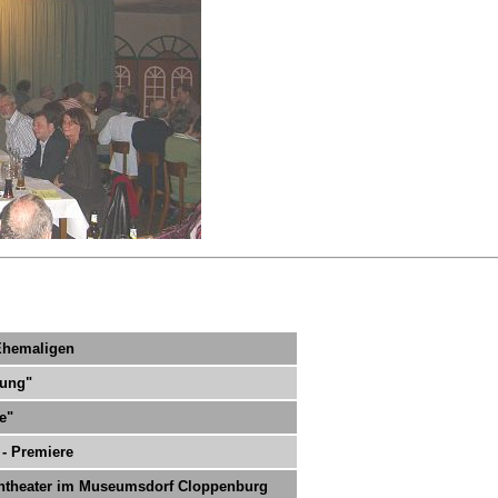
 Ehemaligen
rung"
e"
 - Premiere
ientheater im Museumsdorf Cloppenburg