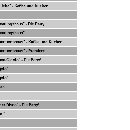
 Liebe" - Kaffee und Kuchen
tattungshaus" - Die Party
tattungshaus"
tattungshaus" - Kaffee und Kuchen
tattungshaus" - Premiere
na-Gigolo" - Die Party!
golo"
golo"
ian
er Disco" - Die Party!
o!"