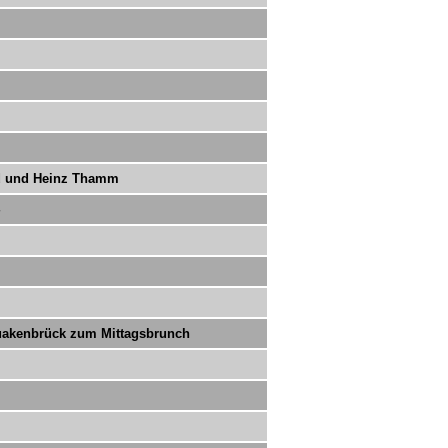
ld und Heinz Thamm
Quakenbrück zum Mittagsbrunch