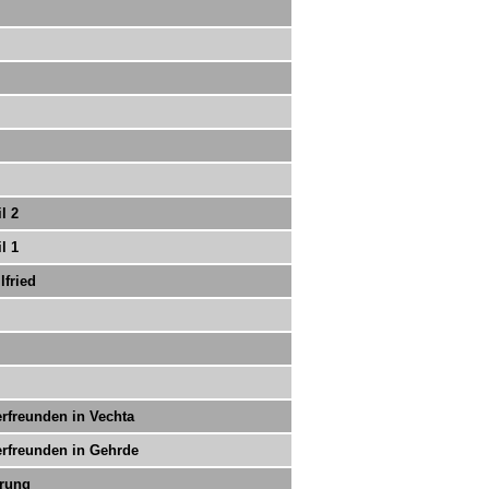
l 2
l 1
lfried
erfreunden in Vechta
erfreunden in Gehrde
hrung