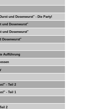
 Durst und Dosenwurst" - Die Party!
rst und Dosenwurst"
rst und Dosenwurst"
nd Dosenwurst"
zte Aufführung
lessen
y
!" - Teil 2
!" - Teil 1
eil 2