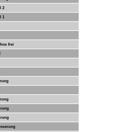
l 2
l 1
hne frei
2
hrung
hrung
hrung
hrung
esserung