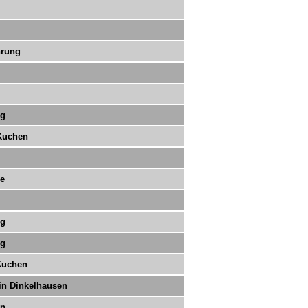
hrung
ng
 Kuchen
le
ng
ng
 Kuchen
in Dinkelhausen
en