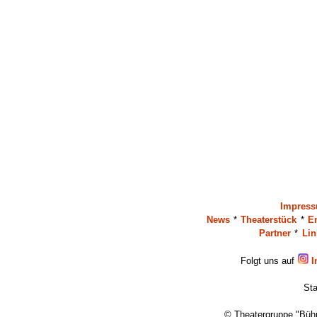
Impres
News
*
Theaterstück
*
E
Partner
*
Lin
Folgt uns auf
I
Sta
© Theatergruppe "Bühn