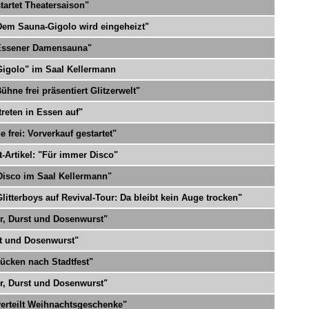
tartet Theatersaison"
"Dem Sauna-Gigolo wird eingeheizt"
 Essener Damensauna"
Gigolo" im Saal Kellermann
hne frei präsentiert Glitzerwelt"
treten in Essen auf"
 frei: Vorverkauf gestartet"
-Artikel: "Für immer Disco"
Disco im Saal Kellermann"
litterboys auf Revival-Tour: Da bleibt kein Auge trocken"
er, Durst und Dosenwurst"
st und Dosenwurst"
ücken nach Stadtfest"
er, Durst und Dosenwurst"
verteilt Weihnachtsgeschenke"