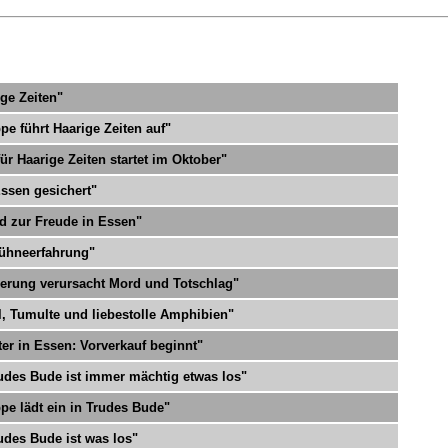
ige Zeiten"
e führt Haarige Zeiten auf"
ür Haarige Zeiten startet im Oktober"
Essen gesichert"
nd zur Freude in Essen"
Bühneerfahrung"
erung verursacht Mord und Totschlag"
l, Tumulte und liebestolle Amphibien"
ter in Essen: Vorverkauf beginnt"
Trudes Bude ist immer mächtig etwas los"
pe lädt ein in Trudes Bude"
rudes Bude ist was los"