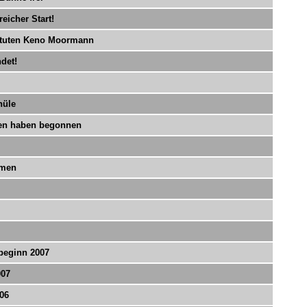
eicher Start!
stuten Keno Moormann
det!
hüle
ben haben begonnen
umen
beginn 2007
007
06