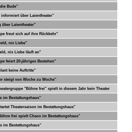
 die Bude"
informiert über Laientheater"
 über Laientheater"
e freut sich auf ihre Rückkehr"
Geld, nix Liebe"
ld, nix Liebe läuft an"
e feiert 20-jähriges Bestehen"
ant keine Auftritte"
er steigt von Woche zu Woche"
eatergruppe "Bühne frei" spielt in diesem Jahr kein Theater
os im Bestattungshaus"
startet Theatersaison im Bestattungshaus"
Bühne frei spielt Chaos im Bestattungshaus"
os im Bestattungshaus"