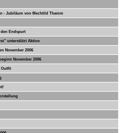
en - Jubiläum von Mechtild Thamm
 den Endspurt
i" unterstützt Aktion
gen November 2006
nbeginn November 2006
Outfit
g
t!
orstellung
2006