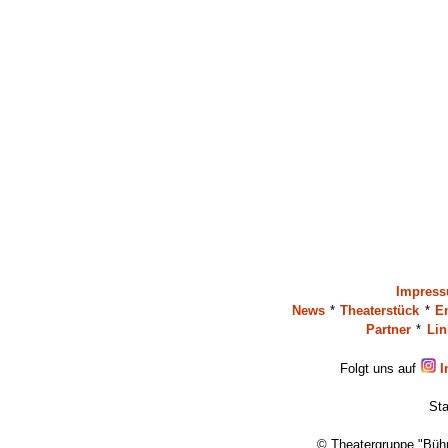
Impres
News
*
Theaterstück
*
E
Partner
*
Lin
Folgt uns auf
I
Sta
© Theatergruppe "Bühn